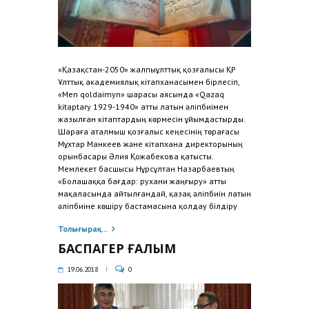
«Қазақ­стан-2050» жалпы­ұлттық қозғалысы ҚР
Ұлттық академия­лық кітапханасы­мен бірлесіп,
«Men qoldaimyn» шарасы аясында «Qazaq
kitaptary 1929-1940» атты латын әліпбиі­мен
жазылған кітаптардың көрмесін ұйымдастырды.
Ша­раға аталмыш қозғалыс кеңесінің төрағасы
Мұхтар Манкеев және кітапхана директорының
орынбасары Әлия Қо­жабекова қатыс­ты.
Мемлекет басшысы Нұрсұлтан Назарбаевтың
«Болашаққа бағдар: рухани жаңғыру» атты
мақаласында айтылғандай, қазақ әліпбиін латын
әліпбиіне көшіру бастамасына қолдау білдіру
Толығырақ...
БАСПАГЕР ҒАЛЫМ
19.06.2018
0