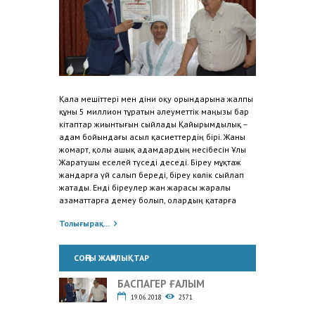
Қала мешіттері мен діни оқу орындарына жалпы
құны 5 миллион тұратын әлеуметтік маңызы бар
кітаптар жиынтығын сыйлады Қайырымдылық –
адам бойындағы асыл қасиет­тердің бірі. Жаны
жомарт, қолы ашық адамдардың несібесін Ұлы
Жаратушы еселей түседі деседі. Біреу мұқтаж
жандарға үй салып береді, біреу көлік сыйлап
жатады. Енді біреулер жан жарасы жаралы
азамат­тарға демеу болып, олар­дың қатарға
Толығырақ...
СОҢҒЫ ЖАҢАЛЫҚТАР
БАСПАГЕР ҒАЛЫМ
19.06.2018
2571