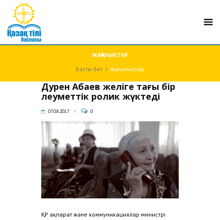
ЖАҢАЛЫҚТАР
Басты бет
Жаңалықтар
Дәурен Абаев желіге тағы бір
әлеуметтік ролик жүктеді
07.08.2017
0
ҚР ақпарат және коммуникациялар министрі