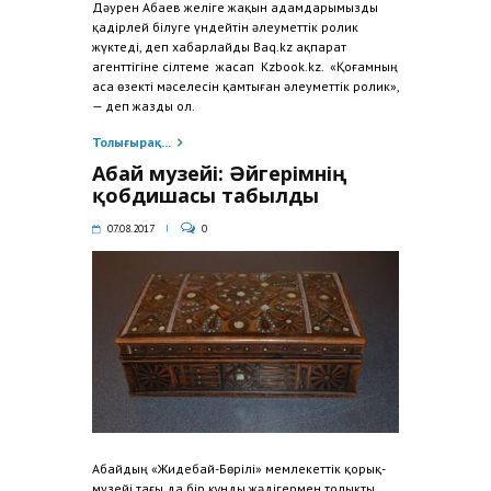
Дәурен Абаев желіге жақын адамдарымызды
қадірлей білуге үндейтін әлеуметтік ролик
жүктеді, деп хабарлайды Baq.kz ақпарат
агенттігіне сілтеме жасап Kzbook.kz. «Қоғамның
аса өзекті мәселесін қамтыған әлеуметтік ролик»,
— деп жазды ол.
Толығырақ...
Абай музейі: Әйгерімнің
қобдишасы табылды
07.08.2017
0
Абайдың «Жидебай-Бөрілі» мемлекеттік қорық-
музейі тағы да бір құнды жәдігермен толықты,