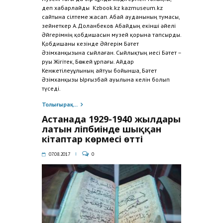
деп хабарлайды Kzbook.kz kazmuseum.kz
сайтына сілтеме жасап. Абай ауданының тумасы,
зейнеткер А.Доланбеков Абайдың екінші әйелі
Әйгерімнің қобдишасын музей қорына тапсырды.
Қобдишаны кезінде Әйгерім Бәтет
Әзімханқызына сыйлаған. Сыйлықтың иесі Бәтет –
руы Жігітек, Бөжей ұрпағы. Айдар
Кенжетілеуұлының айтуы бойынша, Бәтет
Әзімханқызы Ырғызбай ауылына келін болып
түседі.
Толығырақ...
Астанада 1929-1940 жылдары
латын әліпбиінде шыққан
кітаптар көрмесі өтті
07.08.2017
0