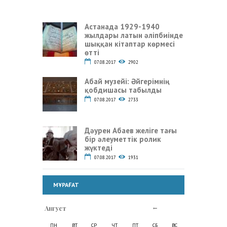
Астанада 1929-1940
жылдары латын әліпбиінде
шыққан кітаптар көрмесі
өтті
07.08.2017
2902
Абай музейі: Әйгерімнің
қобдишасы табылды
07.08.2017
2733
Дәурен Абаев желіге тағы
бір әлеуметтік ролик
жүктеді
07.08.2017
1931
МҰРАҒАТ
Август
ПН
ВТ
СР
ЧТ
ПТ
СБ
ВС