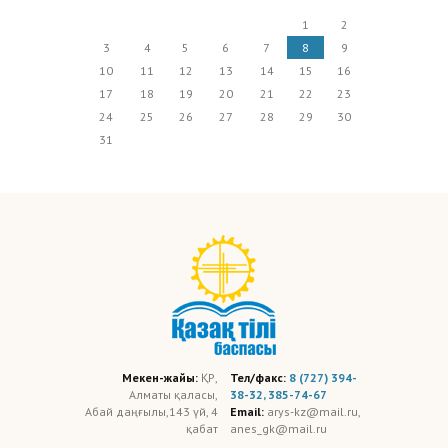
1
2
3
4
5
6
7
8
9
10
11
12
13
14
15
16
17
18
19
20
21
22
23
24
25
26
27
28
29
30
31
Мекен-жайы:
ҚР,
Тел/факс:
8 (727) 394-
Алматы қаласы,
38-32, 385-74-67
Абай даңғылы,143 үй, 4
Email:
arys-kz@mail.ru,
қабат
anes_gk@mail.ru