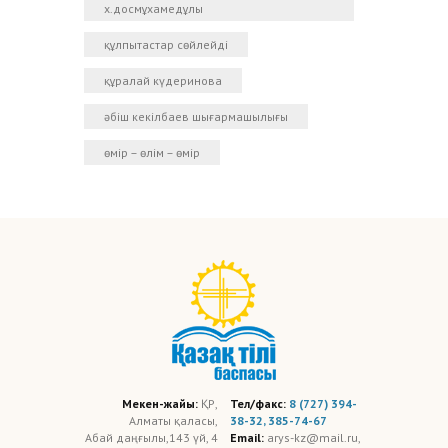
х.досмұхамедұлы
құлпытастар сөйлейді
құралай күдеринова
әбіш кекілбаев шығармашылығы
өмір – өлім – өмір
Мекен-жайы:
ҚР,
Тел/факс:
8 (727) 394-
Алматы қаласы,
38-32, 385-74-67
Абай даңғылы,143 үй, 4
Email:
arys-kz@mail.ru,