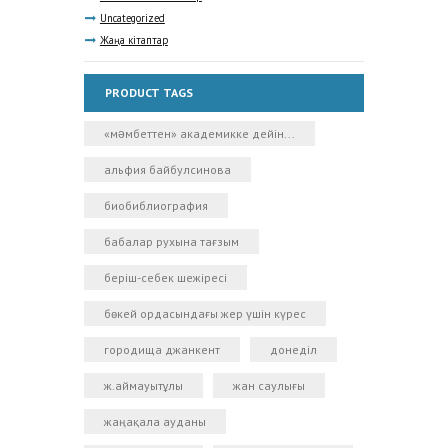
Uncategorized
Жаңа кітаптар
PRODUCT TAGS
«мəмбеттен» академикке дейін...
альфия байбулсинова
биобиблиография
бабалар рухына тағзым
беріш-себек шежіресі
бөкей ордасындағы жер үшін күрес
городища джанкент
донеділ
ж.аймауытұлы
жан саулығы
жаңақала ауданы