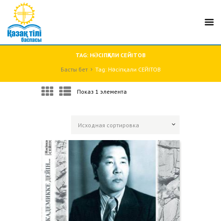
TAG: НƏСІПҚАЛИ СЕЙІТОВ
Басты бет
Tag: Нəсіпқали СЕЙІТОВ
Показ 1 элемента