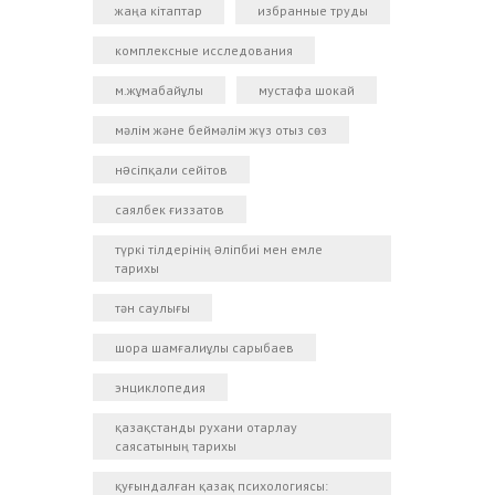
жаңа кітаптар
избранные труды
комплексные исследования
м.жұмабайұлы
мустафа шокай
мәлім және беймәлім жүз отыз сөз
нəсіпқали сейітов
саялбек ғиззатов
түркі тілдерінің əліпбиі мен емле
тарихы
тән саулығы
шора шамғалиұлы сарыбаев
энциклопедия
қазақстанды рухани отарлау
саясатының тарихы
қуғындалған қазақ психологиясы: