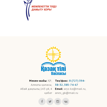
Мекен-жайы:
ҚР,
Тел/факс:
8 (727) 394-
Алматы қаласы,
38-32, 385-74-67
Абай даңғылы,143 үй, 4
Email:
arys-kz@mail.ru,
қабат
anes_gk@mail.ru